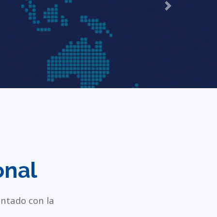
Next
onal
ntado con la