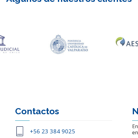
Contactos
N
En
+56 23 384 9025
en